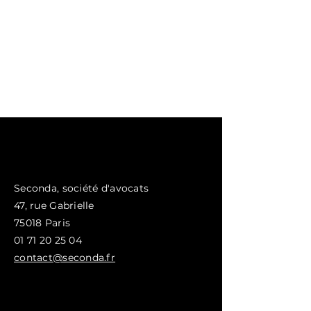
Seconda, société d'avocats
47, rue
Gabrielle
75018 Paris
01 71 20 25 04
contact@seconda.fr