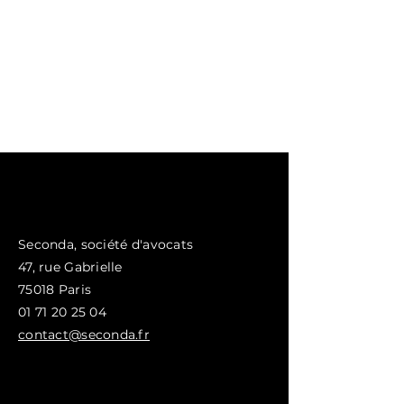
Seconda, société d'avocats
47, rue
Gabrielle
75018 Paris
01 71 20 25 04
contact@seconda.fr