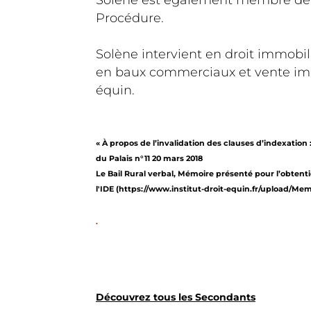
Solène est également membre de de
Procédure.
Solène intervient en droit immobil
en baux commerciaux et vente immo
équin.
« À propos de l’invalidation des clauses d’indexation : 
du Palais n°11 20 mars 2018
Le Bail Rural verbal, Mémoire présenté pour l’obtent
l'IDE (
https://www.institut-droit-equin.fr/upload/Me
.
Découvrez tous les Secondants