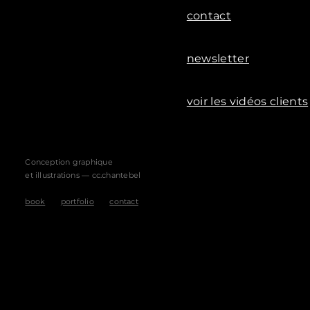
contact
newsletter
voir les vidéos clients
Conception graphique
et illustrations — cc.chantebel
book
portfolio
contact