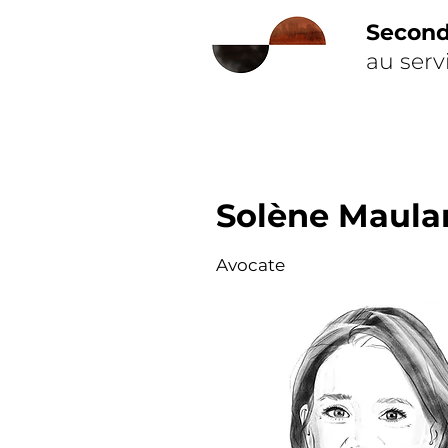
Secon
au serv
Solène Maula
Avocate