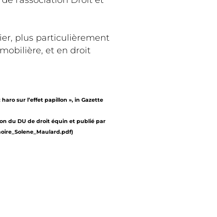
 l'association Droit et
ier, plus particulièrement
bilière, et en droit
haro sur l’effet papillon », in Gazette
ion du DU de droit équin et publié par
moire_Solene_Maulard.pdf)