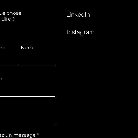
ue chose
LinkedIn
 dire ?
Instagram
om
Nom
ez un message