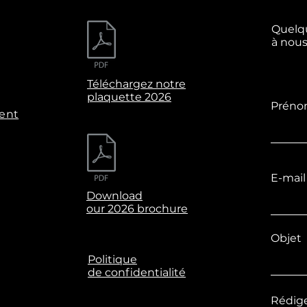
Quelq
à nous
Téléchargez notre
plaquette 2026
Prén
ent
E-mail
Download
our 2026 brochure
Objet
Politique
de confidentialité
Rédig