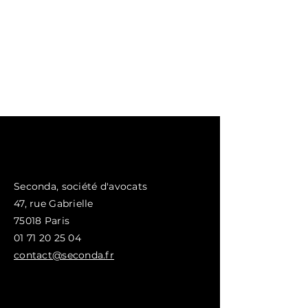
Seconda, société d'avocats
47, rue
Gabrielle
75018 Paris
01 71 20 25 04
contact@seconda.fr