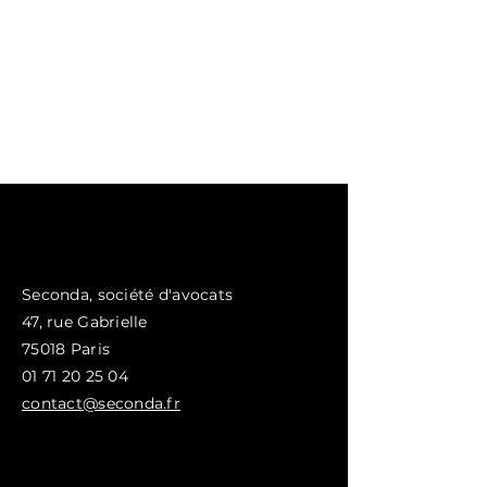
Seconda, société d'avocats
47, rue
Gabrielle
75018 Paris
01 71 20 25 04
contact@seconda.fr