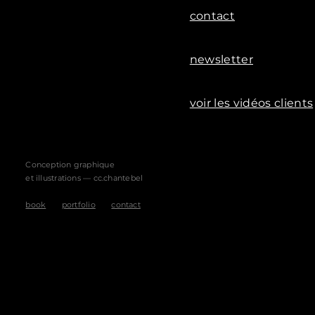
contact
newsletter
voir les vidéos clients
Conception graphique
et illustrations — cc.chantebel
book
portfolio
contact