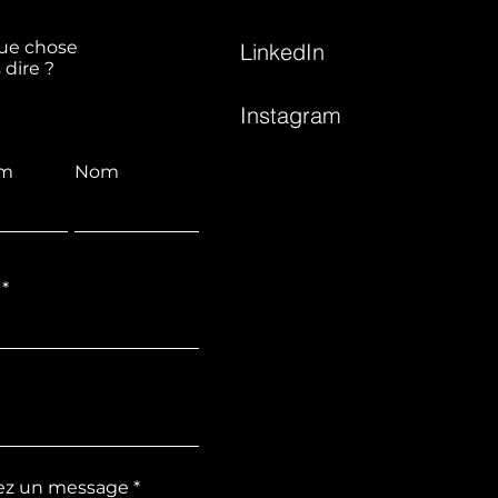
ue chose
LinkedIn
 dire ?
Instagram
om
Nom
ez un message