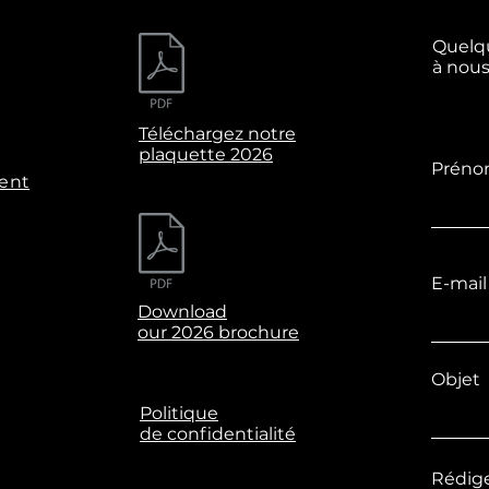
Quelq
à nous
Téléchargez notre
plaquette 2026
Prén
ent
E-mail
Download
our 2026 brochure
Objet
Politique
de confidentialité
Rédig