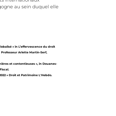
ts Internationaux
gogne au sein duquel elle
lobalisé » in L’effervescence du droit
 Professeur Arlette Martin-Serf,
ières et contentieuses », in Douanes-
Fiscal.
 2022 » Droit et Patrimoine L'Hebdo.