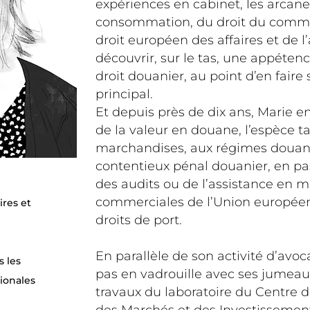
expériences en cabinet, les arcane
consommation, du droit du comme
droit européen des affaires et de l
découvrir, sur le tas, une appéte
droit douanier, au point d’en fair
principal.
Et depuis près de dix ans, Marie en 
de la valeur en douane, l’espèce tar
marchandises, aux régimes douani
contentieux pénal douanier, en p
des audits ou de l’assistance en m
commerciales de l’Union européen
ires et
droits de port.
En parallèle de son activité d’avoca
s les
pas en vadrouille avec ses jumeaux
ionales
travaux du laboratoire du Centre d