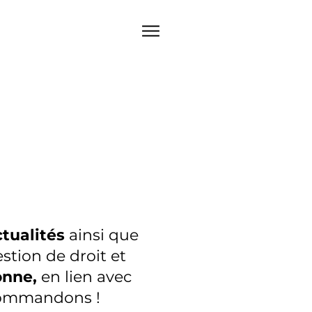
ctualités
ainsi que
stion de droit
et
onne,
en lien avec
ecommandons !