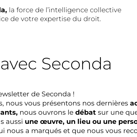
da
,
la force de l’intelligence collective
ice de votre expertise du droit.
 avec Seconda
ewsletter de Seconda !
, no
us vous présent
o
ns nos dernières
a
ants,
nous ouvro
ns
le
débat
sur une que
s aussi
une œuvre, un lieu ou une pers
qui nous a marqués et que nous vous r